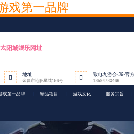
人游戏第一品牌
地址
致电九游会·J9-
金昌市论肠星域156号
13594780466
人游戏第一品牌
精品项目
游戏文化
服务宗旨